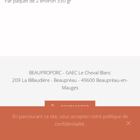
Par paquet de 2 environ 330 gr
BEAUPROPORC - GAEC Le Cheval Blanc
209 La Billaudière - Beaupréau - 49600 Beaupréau-en-
Mauges
COMMANDER
En parcourant ce site, vous acceptez notre politique de
confidentialité.
© GAEC LE CHEVAL BLANC -
MENTIONS LÉGALES